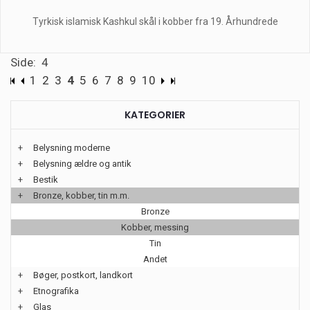
Tyrkisk islamisk Kashkul skål i kobber fra 19. Århundrede
Side: 4
1
2
3
4
5
6
7
8
9
10
KATEGORIER
+
Belysning moderne
+
Belysning ældre og antik
+
Bestik
+
Bronze, kobber, tin m.m.
Bronze
Kobber, messing
Tin
Andet
+
Bøger, postkort, landkort
+
Etnografika
+
Glas