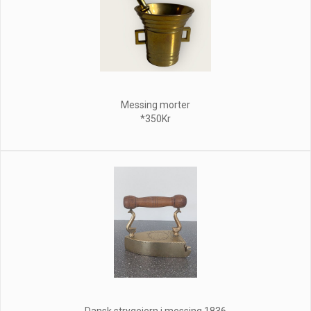
Messing morter
*350Kr
Dansk strygejern i messing 1836