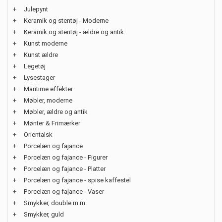
+
Julepynt
+
Keramik og stentøj - Moderne
+
Keramik og stentøj - ældre og antik
+
Kunst moderne
+
Kunst ældre
+
Legetøj
+
Lysestager
+
Maritime effekter
+
Møbler, moderne
+
Møbler, ældre og antik
+
Mønter & Frimærker
+
Orientalsk
+
Porcelæn og fajance
+
Porcelæn og fajance - Figurer
+
Porcelæn og fajance - Platter
+
Porcelæn og fajance - spise kaffestel
+
Porcelæn og fajance - Vaser
+
Smykker, double m.m.
+
Smykker, guld