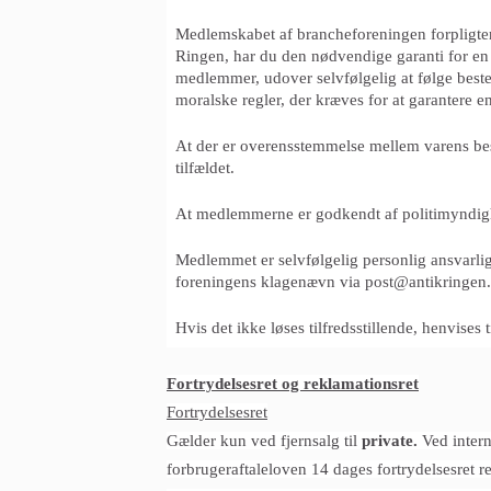
Medlemskabet af brancheforeningen forpligter
Ringen, har du den nødvendige garanti for en 
medlemmer, udover selvfølgelig at følge best
moralske regler, der kræves for at garantere e
At der er overensstemmelse mellem varens beska
tilfældet.
At medlemmerne er godkendt af politimyndighed
Medlemmet er selvfølgelig personlig ansvarli
foreningens klagenævn via
post@antikringen
Hvis det ikke løses tilfredsstillende, henvise
Fortrydelsesret og reklamationsret
Fortrydelsesret
Gælder kun ved fjernsalg til
private.
Ved inter
forbrugeraftaleloven 14 dages fortrydelsesret r