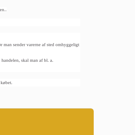
en..
ør man sender varerne af sted omhyggeligt
 handelen, skal man af bl. a.
 købet.