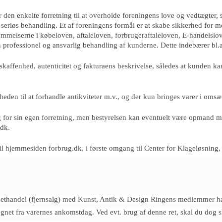
 den enkelte forretning til at overholde foreningens love og vedtægter
seriøs behandling. Et af foreningens formål er at skabe sikkerhed for m
emmelserne i købeloven, aftaleloven, forbrugeraftaleloven, E-handelslo
n professionel og ansvarlig behandling af kunderne. Dette indebærer bl.a
ffenhed, autenticitet og fakturaens beskrivelse, således at kunden kan 
en til at forhandle antikviteter m.v., og der kun bringes varer i omsæt
g for sin egen forretning, men bestyrelsen kan eventuelt være opmand m
.dk
.
s til hjemmesiden forbrug.dk, i første omgang til Center for Klageløsni
nethandel (fjernsalg) med Kunst, Antik & Design Ringens medlemmer ha
egnet fra varernes ankomstdag. Ved evt. brug af denne ret, skal du dog s