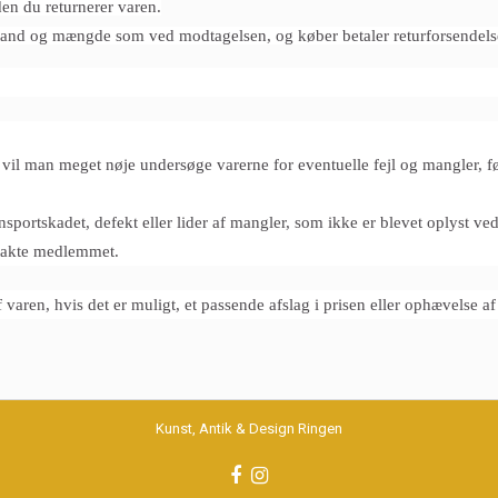
den du returnerer varen.
tand og mængde som ved modtagelsen, og køber betaler returforsendels
l man meget nøje undersøge varerne for eventuelle fejl og mangler, f
sportskadet, defekt eller lider af mangler, som ikke er blevet oplyst ved
ntakte medlemmet.
varen, hvis det er muligt, et passende afslag i prisen eller ophævelse af
Kunst, Antik & Design Ringen