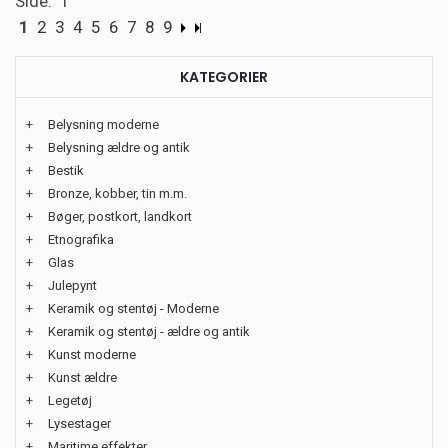
Side: 1
1
2
3
4
5
6
7
8
9
KATEGORIER
+
Belysning moderne
+
Belysning ældre og antik
+
Bestik
+
Bronze, kobber, tin m.m.
+
Bøger, postkort, landkort
+
Etnografika
+
Glas
+
Julepynt
+
Keramik og stentøj - Moderne
+
Keramik og stentøj - ældre og antik
+
Kunst moderne
+
Kunst ældre
+
Legetøj
+
Lysestager
+
Maritime effekter