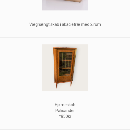
Væghængt skab i akacietræ med 2 rum
Hjørneskab
Palisander
*850kr