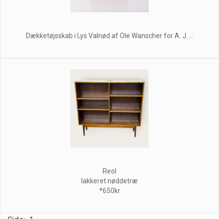
Dækketøjsskab i Lys Valnød af Ole Wanscher for A. J. ...
Reol
lakkeret nøddetræ
*650kr