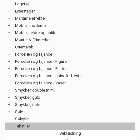
+
Legetøj
+
Lysestager
+
Maritime effekter
+
Møbler, moderne
+
Møbler, ældre og antik
+
Mønter & Frimærker
+
Orientalsk
+
Porcelæn og fajance
+
Porcelæn og fajance - Figurer
+
Porcelæn og fajance - Platter
+
Porcelæn og fajance - spise kaffestel
+
Porcelæn og fajance - Vaser
+
Smykker, double m.m.
+
Smykker, guld
+
Smykker, sølv
+
Sølv
+
Sølvplet
+
Tekstiler
Beklædning