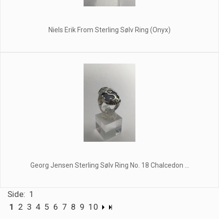
Niels Erik From Sterling Sølv Ring (Onyx)
Georg Jensen Sterling Sølv Ring No. 18 Chalcedon ...
Side: 1
1
2
3
4
5
6
7
8
9
10