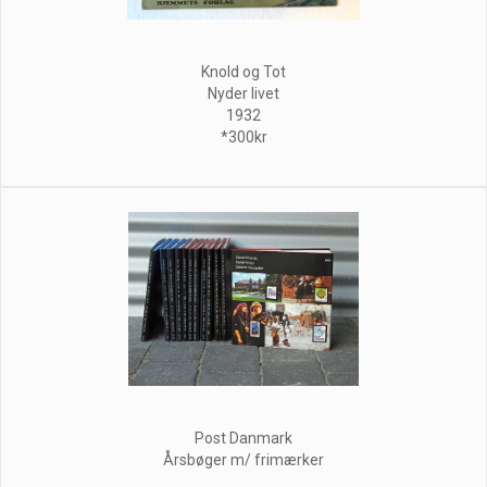
Knold og Tot
Nyder livet
1932
*300kr
Post Danmark
Årsbøger m/ frimærker