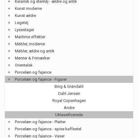
+
Keramik og stentøj - ældre og antik
+
Kunst moderne
+
Kunst ældre
+
Legetøj
+
Lysestager
+
Maritime effekter
+
Møbler, moderne
+
Møbler, ældre og antik
+
Mønter & Frimærker
+
Orientalsk
+
Porcelæn og fajance
+
Porcelæn og fajance - Figurer
Bing & Grøndahl
Dahl Jensen
Royal Copenhagen
Andre
Uklassificerede
+
Porcelæn og fajance - Platter
+
Porcelæn og fajance - spise kaffestel
+
Porcelæn og fajance - Vaser