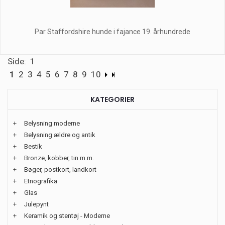
Par Staffordshire hunde i fajance 19. århundrede
Side: 1
1
2
3
4
5
6
7
8
9
10
KATEGORIER
+
Belysning moderne
+
Belysning ældre og antik
+
Bestik
+
Bronze, kobber, tin m.m.
+
Bøger, postkort, landkort
+
Etnografika
+
Glas
+
Julepynt
+
Keramik og stentøj - Moderne