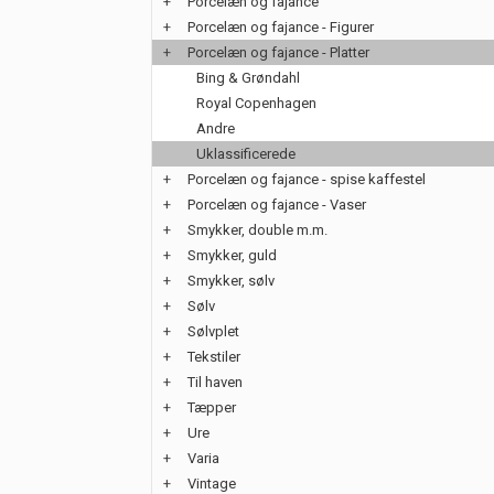
+
Porcelæn og fajance
+
Porcelæn og fajance - Figurer
+
Porcelæn og fajance - Platter
Bing & Grøndahl
Royal Copenhagen
Andre
Uklassificerede
+
Porcelæn og fajance - spise kaffestel
+
Porcelæn og fajance - Vaser
+
Smykker, double m.m.
+
Smykker, guld
+
Smykker, sølv
+
Sølv
+
Sølvplet
+
Tekstiler
+
Til haven
+
Tæpper
+
Ure
+
Varia
+
Vintage