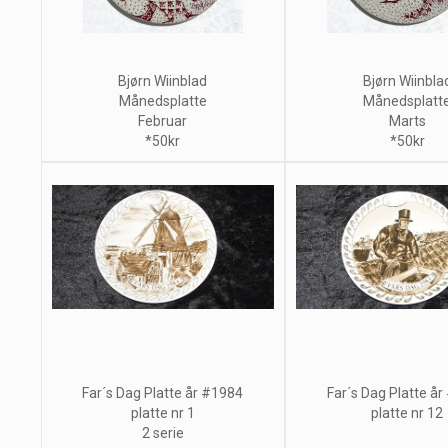
Bjørn Wiinblad
Bjørn Wiinbla
Månedsplatte
Månedsplatt
Februar
Marts
*50kr
*50kr
Far´s Dag Platte år #1984
Far´s Dag Platte å
platte nr 1
platte nr 12
2 serie