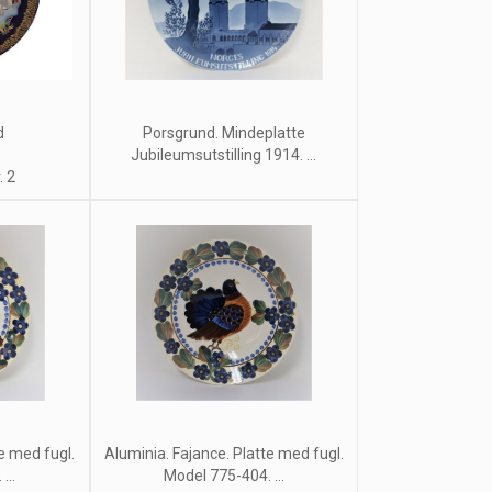
d
Porsgrund. Mindeplatte
Jubileumsutstilling 1914. ...
. 2
e med fugl.
Aluminia. Fajance. Platte med fugl.
...
Model 775-404. ...