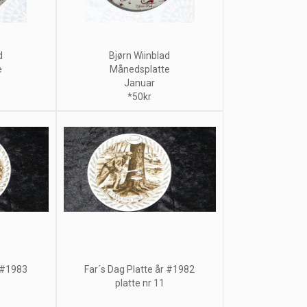
d
Bjørn Wiinblad
e
Månedsplatte
Januar
*50kr
r #1983
Far´s Dag Platte år #1982
platte nr 11