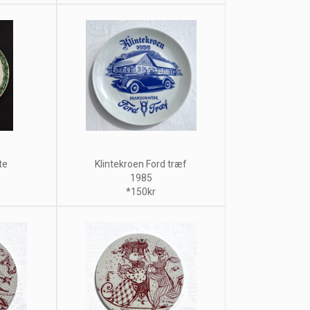
te
Klintekroen Ford træf
1985
*150kr