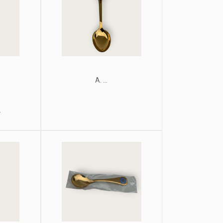
A. ...
.