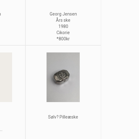
n
Georg Jensen
Års ske
1980
Cikorie
*800kr
Sølv? Pilleæske
..