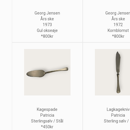
Georg Jensen
Georg Jense
Års ske
Års ske
1973
1972
Gul okseøje
Kornblomst
*800kr
*800kr
Kagespade
Lagkagekniv
Patricia
Patricia
Sterlingsølv / Stål
Sterling sølv / .
*450kr