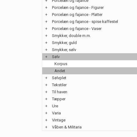
+
Porcelæn og fajance
+
Porcelæn og fajance - Figurer
+
Porcelæn og fajance - Platter
+
Porcelæn og fajance - spise kaffestel
+
Porcelæn og fajance - Vaser
+
Smykker, double m.m.
+
Smykker, guld
+
Smykker, sølv
+
Sølv
Korpus
Andet
+
Sølvplet
+
Tekstiler
+
Til haven
+
Tæpper
+
Ure
+
Varia
+
Vintage
+
Våben & Militaria