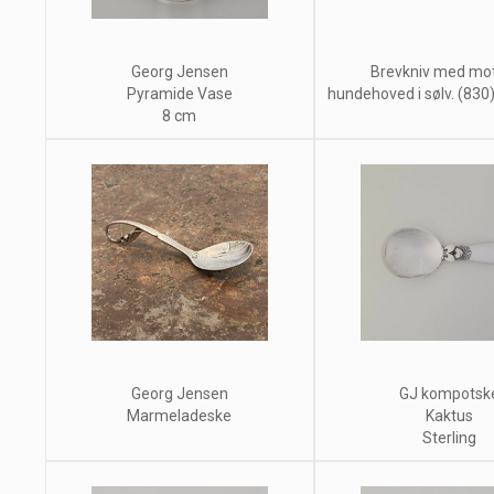
Georg Jensen
Brevkniv med mot
Pyramide Vase
hundehoved i sølv. (830)
8 cm
Georg Jensen
GJ kompotsk
Marmeladeske
Kaktus
Sterling