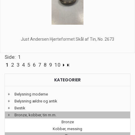
Just Andersen Hjerteformet Skål af Tin, No. 2673
Side: 1
1
2
3
4
5
6
7
8
9
10
KATEGORIER
+
Belysning moderne
+
Belysning ældre og antik
+
Bestik
+
Bronze, kobber, tin m.m.
Bronze
Kobber, messing