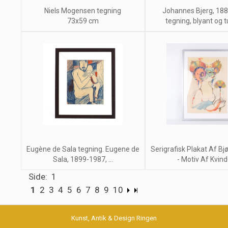
Niels Mogensen tegning
Johannes Bjerg, 18
73x59 cm
tegning, blyant og tu
Eugène de Sala tegning. Eugene de
Serigrafisk Plakat Af Bj
Sala, 1899-1987, ...
- Motiv Af Kvinde
Side: 1
1
2
3
4
5
6
7
8
9
10
Kunst, Antik & Design Ringen