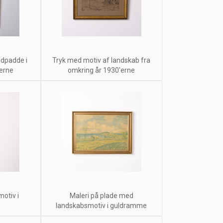
ldpadde i
Tryk med motiv af landskab fra
erne
omkring år 1930'erne
motiv i
Maleri på plade med
landskabsmotiv i guldramme