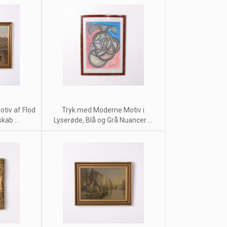
tiv af Flod
Tryk med Moderne Motiv i
ab ...
Lyserøde, Blå og Grå Nuancer ...