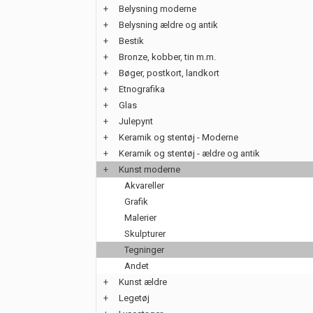
+
Belysning moderne
+
Belysning ældre og antik
+
Bestik
+
Bronze, kobber, tin m.m.
+
Bøger, postkort, landkort
+
Etnografika
+
Glas
+
Julepynt
+
Keramik og stentøj - Moderne
+
Keramik og stentøj - ældre og antik
+
Kunst moderne
Akvareller
Grafik
Malerier
Skulpturer
Tegninger
Andet
+
Kunst ældre
+
Legetøj