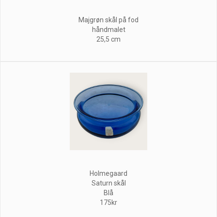
Majgrøn skål på fod
håndmalet
25,5 cm
Holmegaard
Saturn skål
Blå
175kr