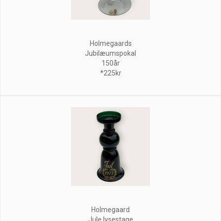
Holmegaards
Jubilæumspokal
150år
*225kr
Holmegaard
Jule lysestage