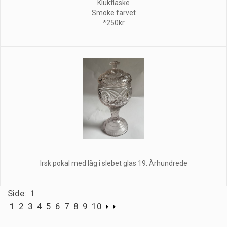
Klukflaske
Smoke farvet
*250kr
Irsk pokal med låg i slebet glas 19. Århundrede
Side: 1
1
2
3
4
5
6
7
8
9
10