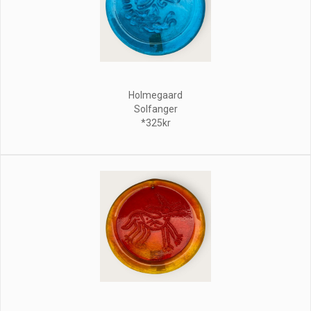
Holmegaard
Solfanger
*325kr