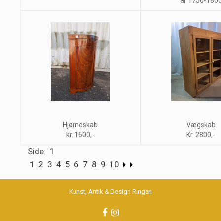
år 1750-180
Hjørneskab
Vægskab
kr. 1600,-
Kr. 2800,-
Side: 1
1
2
3
4
5
6
7
8
9
10
Kunst, Antik & Design Ringen