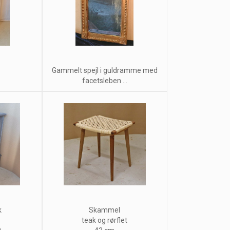
Gammelt spejl i guldramme med
facetsleben ...
k
Skammel
teak og rørflet