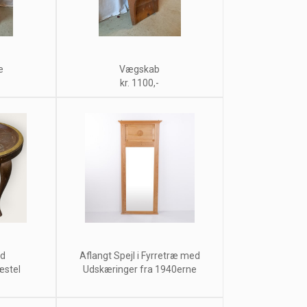
e
Vægskab
kr. 1100,-
rd
Aflangt Spejl i Fyrretræ med
æstel
Udskæringer fra 1940erne