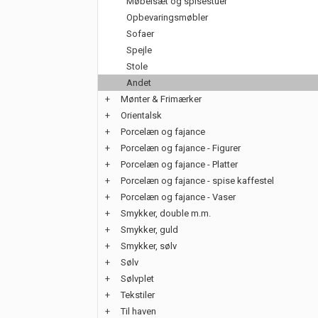
Møbelsæt og spisestuer
Opbevaringsmøbler
Sofaer
Spejle
Stole
Andet
+
Mønter & Frimærker
+
Orientalsk
+
Porcelæn og fajance
+
Porcelæn og fajance - Figurer
+
Porcelæn og fajance - Platter
+
Porcelæn og fajance - spise kaffestel
+
Porcelæn og fajance - Vaser
+
Smykker, double m.m.
+
Smykker, guld
+
Smykker, sølv
+
Sølv
+
Sølvplet
+
Tekstiler
+
Til haven