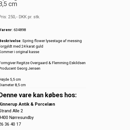
8,5 cm
Pris:
250
,-
DKK
pr. stk.
Varenr
: 634898
Beskrivelse
: Spring flower lysestage af messing
forgyldt med 24 karat guld
Kommer i original kasse
Formgiver Regitze Overgaard & Flemming Eskildsen
Producent Georg Jensen
Højde 5,5 cm
Diameter 8,5 cm
Denne vare kan købes hos:
Kinnerup Antik & Porcelæn
Strand Alle 2
9400 Nørresundby
26 36 40 17