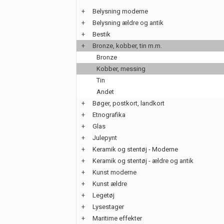
+
Belysning moderne
+
Belysning ældre og antik
+
Bestik
+
Bronze, kobber, tin m.m.
Bronze
Kobber, messing
Tin
Andet
+
Bøger, postkort, landkort
+
Etnografika
+
Glas
+
Julepynt
+
Keramik og stentøj - Moderne
+
Keramik og stentøj - ældre og antik
+
Kunst moderne
+
Kunst ældre
+
Legetøj
+
Lysestager
+
Maritime effekter