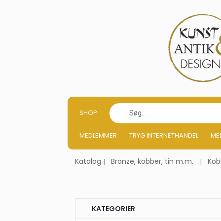
SHOP
MEDLEMMER
TRYG INTERNETHANDEL
ME
Katalog
Bronze, kobber, tin m.m.
Kob
KATEGORIER